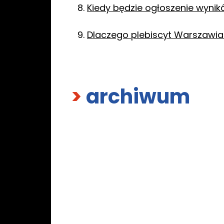
Kiedy będzie ogłoszenie wyni
Dlaczego plebiscyt Warszawian
>
archiwum