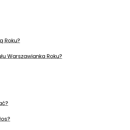
ą Roku?
tułu Warszawianka Roku?
ać?
łos?